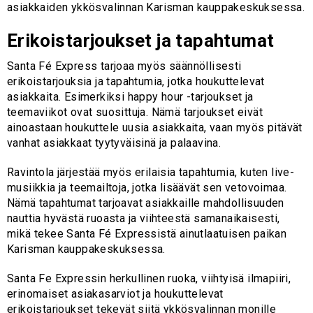
asiakkaiden ykkösvalinnan Karisman kauppakeskuksessa.
Erikoistarjoukset ja tapahtumat
Santa Fé Express tarjoaa myös säännöllisesti
erikoistarjouksia ja tapahtumia, jotka houkuttelevat
asiakkaita. Esimerkiksi happy hour -tarjoukset ja
teemaviikot ovat suosittuja. Nämä tarjoukset eivät
ainoastaan houkuttele uusia asiakkaita, vaan myös pitävät
vanhat asiakkaat tyytyväisinä ja palaavina.
Ravintola järjestää myös erilaisia tapahtumia, kuten live-
musiikkia ja teemailtoja, jotka lisäävät sen vetovoimaa.
Nämä tapahtumat tarjoavat asiakkaille mahdollisuuden
nauttia hyvästä ruoasta ja viihteestä samanaikaisesti,
mikä tekee Santa Fé Expressistä ainutlaatuisen paikan
Karisman kauppakeskuksessa.
Santa Fe Expressin herkullinen ruoka, viihtyisä ilmapiiri,
erinomaiset asiakasarviot ja houkuttelevat
erikoistarjoukset tekevät siitä ykkösvalinnan monille