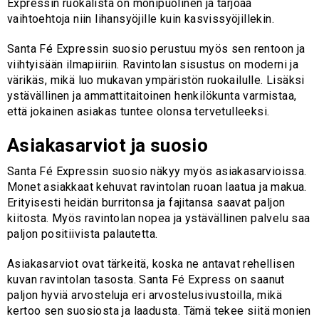
Expressin ruokalista on monipuolinen ja tarjoaa
vaihtoehtoja niin lihansyöjille kuin kasvissyöjillekin.
Santa Fé Expressin suosio perustuu myös sen rentoon ja
viihtyisään ilmapiiriin. Ravintolan sisustus on moderni ja
värikäs, mikä luo mukavan ympäristön ruokailulle. Lisäksi
ystävällinen ja ammattitaitoinen henkilökunta varmistaa,
että jokainen asiakas tuntee olonsa tervetulleeksi.
Asiakasarviot ja suosio
Santa Fé Expressin suosio näkyy myös asiakasarvioissa.
Monet asiakkaat kehuvat ravintolan ruoan laatua ja makua.
Erityisesti heidän burritonsa ja fajitansa saavat paljon
kiitosta. Myös ravintolan nopea ja ystävällinen palvelu saa
paljon positiivista palautetta.
Asiakasarviot ovat tärkeitä, koska ne antavat rehellisen
kuvan ravintolan tasosta. Santa Fé Express on saanut
paljon hyviä arvosteluja eri arvostelusivustoilla, mikä
kertoo sen suosiosta ja laadusta. Tämä tekee siitä monien