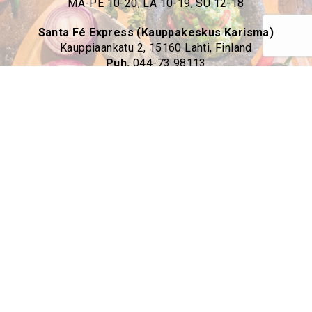
MA-PE 10-20, LA 10-19, SU 12-18
Santa Fé Express (Kauppakeskus Karisma)
Kauppiaankatu 2, 15160 Lahti, Finland
Puh.
044-73 98113
sf-express@cmbravintolat.fi
Ravintolanjohtaja
Noora Sorvari
noora.sorvari@cmbravintolat.fi
Keittiöpäällikkö
Veera Toptsi
veera.toptsi@cmbravintolat.fi
Oiva-raportit:
https://www.oivahymy.fi/