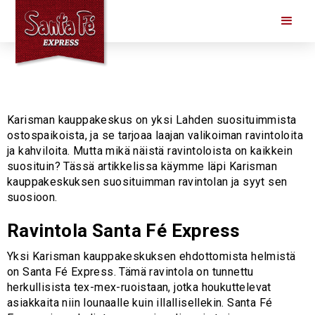
Karisman kauppakeskus on yksi Lahden suosituimmista
ostospaikoista, ja se tarjoaa laajan valikoiman ravintoloita
ja kahviloita. Mutta mikä näistä ravintoloista on kaikkein
suosituin? Tässä artikkelissa käymme läpi Karisman
kauppakeskuksen suosituimman ravintolan ja syyt sen
suosioon.
Ravintola Santa Fé Express
Yksi Karisman kauppakeskuksen ehdottomista helmistä
on Santa Fé Express. Tämä ravintola on tunnettu
herkullisista tex-mex-ruoistaan, jotka houkuttelevat
asiakkaita niin lounaalle kuin illallisellekin. Santa Fé